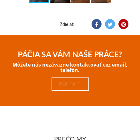
Zdielať:
PÁČIA SA VÁM NAŠE PRÁCE?
Môžete nás nezáväzne kontaktovať cez email,
telefón.
KONTAKT
PREČO MY