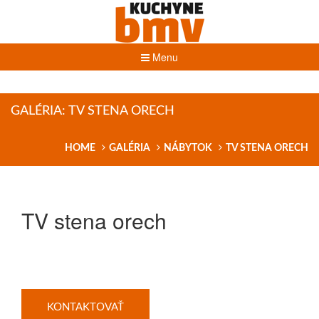
Menu
GALÉRIA: TV STENA ORECH
HOME
GALÉRIA
NÁBYTOK
TV STENA ORECH
TV stena orech
KONTAKTOVAŤ