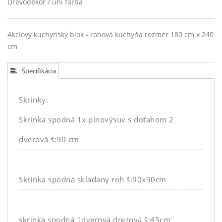
Drevodekor / uni farba
Akciový kuchynský blok - rohová kuchyňa rozmer 180 cm x 240
cm
Špecifikácia
Skrinky:
Skrinka spodná 1x plnovýsuv s doťahom 2
dverová š:90 cm
Skrinka spodná skladaný roh š:90x90cm
skrinka spodná 1dverová drezová š:45cm