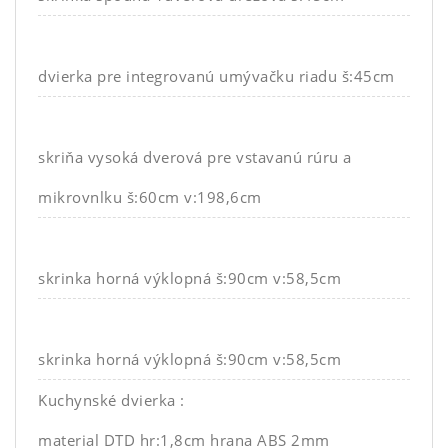
dvierka pre integrovanú umývačku riadu š:45cm
skriňa vysoká dverová pre vstavanú rúru a
mikrovnlku š:60cm v:198,6cm
skrinka horná výklopná š:90cm v:58,5cm
skrinka horná výklopná š:90cm v:58,5cm
Kuchynské dvierka :
material DTD hr:1,8cm hrana ABS 2mm