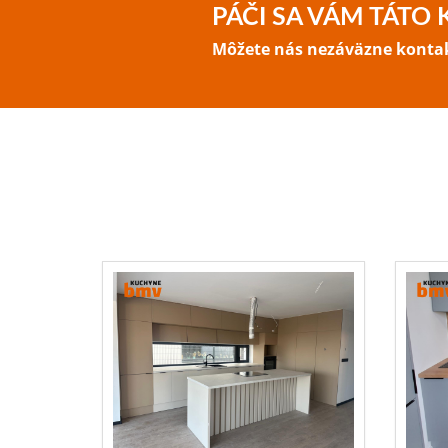
PÁČI SA VÁM TÁTO
Môžete nás nezáväzne kontakt