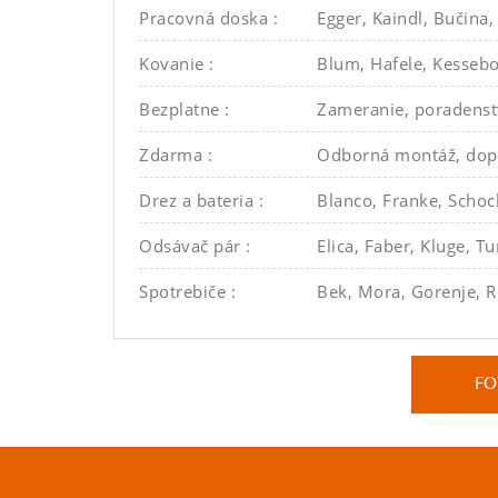
Pracovná doska :
Egger, Kaindl, Bučina,
Kovanie :
Blum, Hafele, Kessebo
Bezplatne :
Zameranie, poradenstv
Zdarma :
Odborná montáž, dopr
Drez a bateria :
Blanco, Franke, Schoc
Odsávač pár :
Elica, Faber, Kluge, Tu
Spotrebiče :
Bek, Mora, Gorenje, R
FO