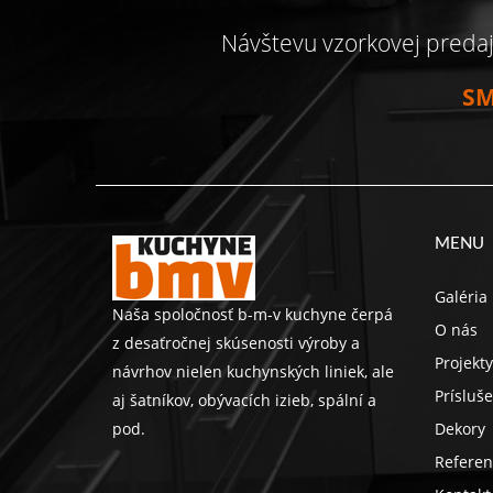
Návštevu vzorkovej preda
SM
MENU
Galéria
Naša spoločnosť b-m-v kuchyne čerpá
O nás
z desaťročnej skúsenosti výroby a
Projekty
návrhov nielen kuchynských liniek, ale
Prísluš
aj šatníkov, obývacích izieb, spální a
pod.
Dekory
Referen