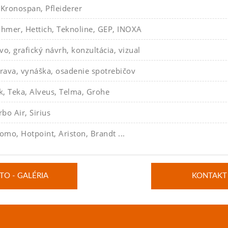
 Kronospan, Pfleiderer
hmer, Hettich, Teknoline, GEP, INOXA
o, grafický návrh, konzultácia, vizual
ava, vynáška, osadenie spotrebičov
k, Teka, Alveus, Telma, Grohe
rbo Air, Sirius
omo, Hotpoint, Ariston, Brandt ...
TO - GALÉRIA
KONTAKT