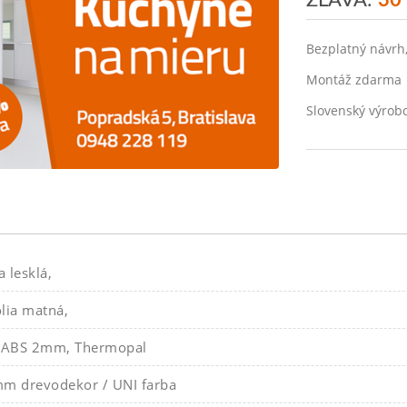
ZĽAVA:
30
Bezplatný návrh
Montáž zdarma
Slovenský výrob
 lesklá,
olia matná,
8 ABS 2mm, Thermopal
m drevodekor / UNI farba