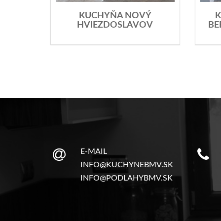
KUCHYŇA NOVÝ
K
HVIEZDOSLAVOV
BE
E-MAIL
INFO@KUCHYNEBMV.SK
INFO@PODLAHYBMV.SK