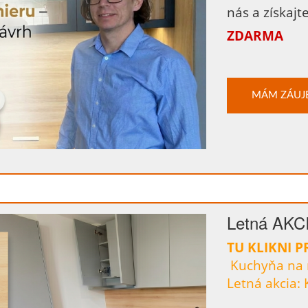
nás a získaj
ZDARMA
MÁM ZÁUJ
Letná AKC
TU KLIKNI PR
Kuchyňa na 
Letná akcia: