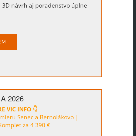
te 3D návrh aj poradenstvo úplne
EM
IA 2026
E VIC INFO 👇
mieru Senec a Bernolákovo |
 Komplet za 4 390 €