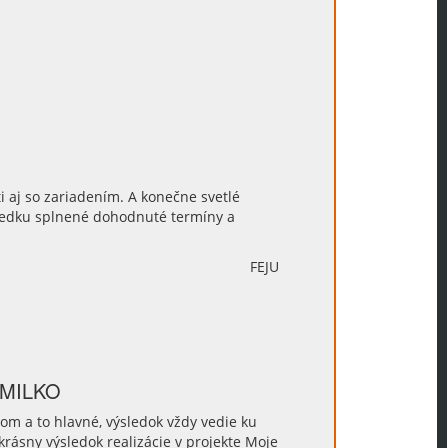
i aj so zariadením. A konečne svetlé
ledku splnené dohodnuté termíny a
FEJU
 MILKO
m a to hlavné, výsledok vždy vedie ku
rásny výsledok realizácie v projekte Moje