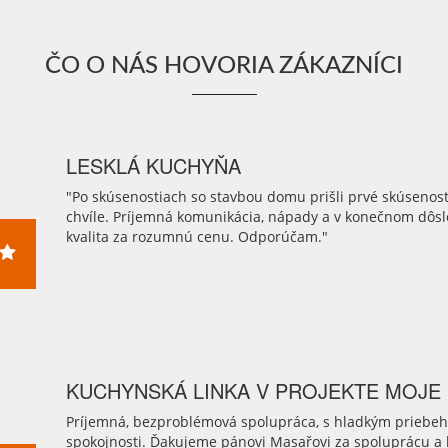
ČO O NÁS HOVORIA ZÁKAZNÍCI
LESKLÁ KUCHYŇA
"Po skúsenostiach so stavbou domu prišli prvé skúsenost
chvíle. Príjemná komunikácia, nápady a v konečnom dôs
kvalita za rozumnú cenu. Odporúčam."
KUCHYNSKÁ LINKA V PROJEKTE MOJE
Príjemná, bezproblémová spolupráca, s hladkým priebeho
spokojnosti. Ďakujeme pánovi Masařovi za spoluprácu a k