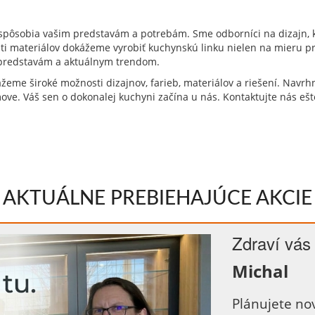
spôsobia vašim predstavám a potrebám. Sme odborníci na dizajn, k
i materiálov dokážeme vyrobiť kuchynskú linku nielen na mieru prie
predstavám a aktuálnym trendom.
eme široké možnosti dizajnov, farieb, materiálov a riešení. Navrhn
ve. Váš sen o dokonalej kuchyni začína u nás. Kontaktujte nás ešte
AKTUÁLNE PREBIEHAJÚCE AKCIE
Zdraví vás
Michal
Plánujete no