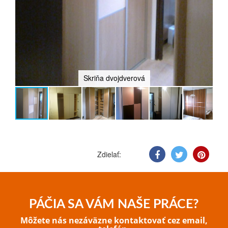
Skriňa dvojdverová
Zdielať:
PÁČIA SA VÁM NAŠE PRÁCE?
Môžete nás nezáväzne kontaktovať cez email,