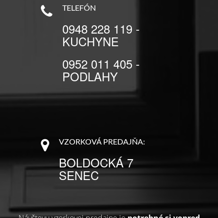
TELEFÓN
0948 228 119 -
KUCHYNE
0952 011 405 -
PODLAHY
VZORKOVÁ PREDAJŇA:
BOLDOCKÁ 7
SENEC
Návštevu vzorkovej predajne je
potrebné si vopred