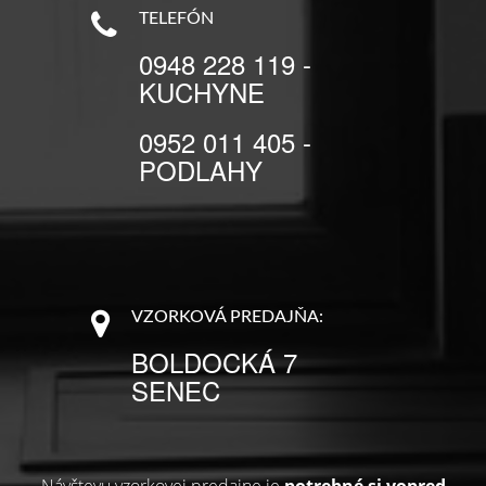
TELEFÓN
0948 228 119 -
KUCHYNE
0952 011 405 -
PODLAHY
VZORKOVÁ PREDAJŇA:
BOLDOCKÁ 7
SENEC
Návštevu vzorkovej predajne je
potrebné si vopred