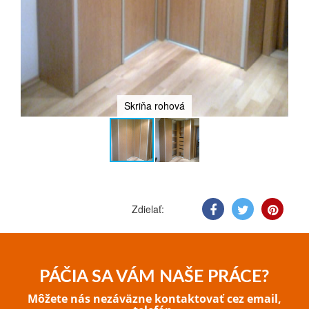
Skriňa rohová
Zdielať:
PÁČIA SA VÁM NAŠE PRÁCE?
Môžete nás nezáväzne kontaktovať cez email,