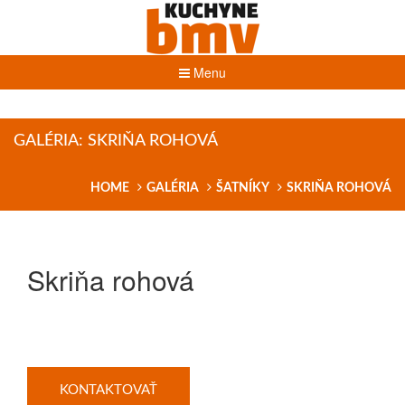
Menu
GALÉRIA: SKRIŇA ROHOVÁ
HOME
GALÉRIA
ŠATNÍKY
SKRIŇA ROHOVÁ
Skriňa rohová
KONTAKTOVAŤ