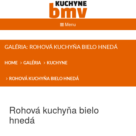
Menu
GALÉRIA: ROHOVÁ KUCHYŇA BIELO HNEDÁ
HOME
GALÉRIA
KUCHYNE
ROHOVÁ KUCHYŇA BIELO HNEDÁ
Rohová kuchyňa bielo
hnedá