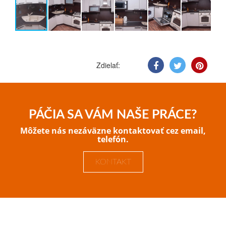
Zdielať:
PÁČIA SA VÁM NAŠE PRÁCE?
Môžete nás nezáväzne kontaktovať cez email,
telefón.
KONTAKT