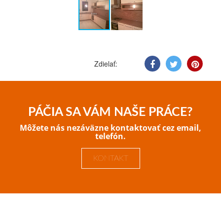
Zdielať:
PÁČIA SA VÁM NAŠE PRÁCE?
Môžete nás nezáväzne kontaktovať cez email,
telefón.
KONTAKT