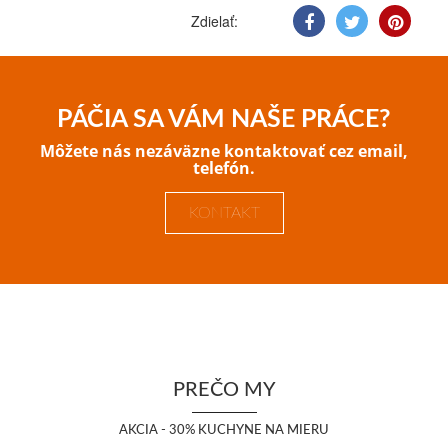
Zdielať:
PÁČIA SA VÁM NAŠE PRÁCE?
Môžete nás nezáväzne kontaktovať cez email,
telefón.
KONTAKT
PREČO MY
AKCIA - 30% KUCHYNE NA MIERU