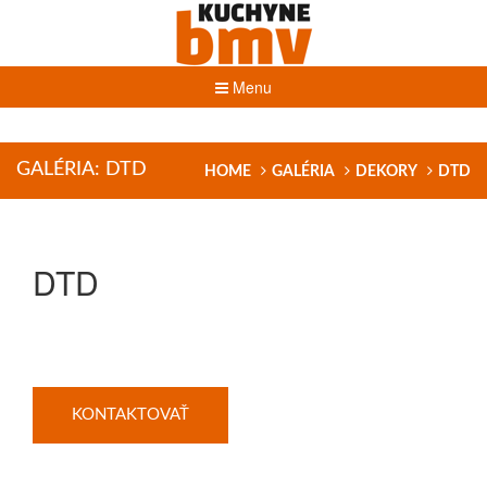
Menu
GALÉRIA: DTD
HOME
GALÉRIA
DEKORY
DTD
DTD
KONTAKTOVAŤ