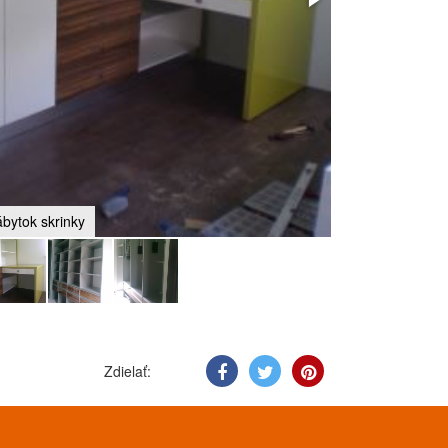
ábytok skrinky
Zdielať: