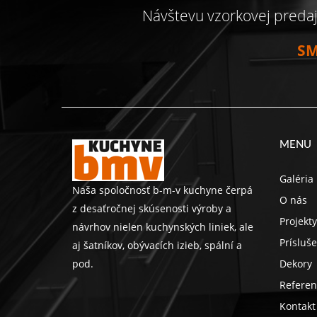
Návštevu vzorkovej preda
SM
MENU
Galéria
Naša spoločnosť b-m-v kuchyne čerpá
O nás
z desaťročnej skúsenosti výroby a
Projekty
návrhov nielen kuchynských liniek, ale
Prísluš
aj šatníkov, obývacích izieb, spální a
pod.
Dekory
Referen
Kontakt