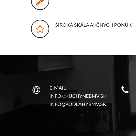
ŠIROKÁ ŠKÁLA AKČNÝCH PONÚK
E-MAIL
INFO@KUCHYNEBMV.SK
INFO@PODLAHYBMV.SK