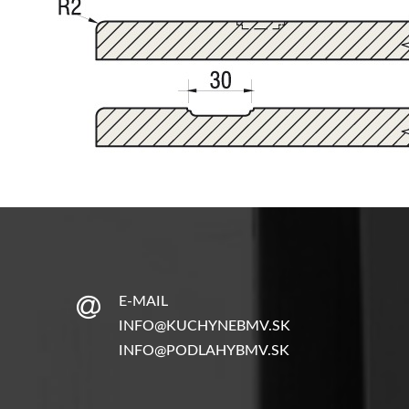
E-MAIL
INFO@KUCHYNEBMV.SK
INFO@PODLAHYBMV.SK