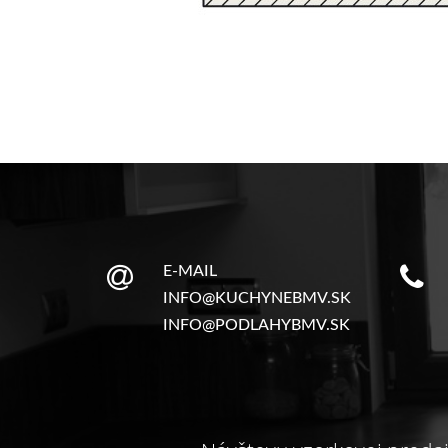
E-MAIL
INFO@KUCHYNEBMV.SK
INFO@PODLAHYBMV.SK