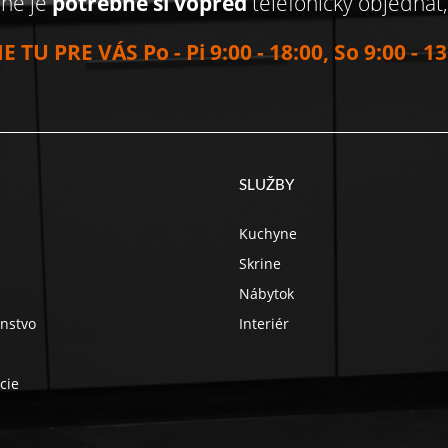
jne je
potrebné si vopred
telefonicky objednať
E TU PRE VÁS Po - Pi 9:00 - 18:00, So 9:00 - 13
SLUŽBY
Kuchyne
Skrine
Nábytok
enstvo
Interiér
cie