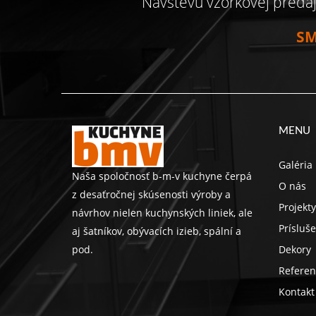
Návštevu vzorkovej preda
SM
MENU
Galéria
Naša spoločnosť b-m-v kuchyne čerpá
O nás
z desaťročnej skúsenosti výroby a
Projekty
návrhov nielen kuchynských liniek, ale
Prísluš
aj šatníkov, obývacích izieb, spální a
pod.
Dekory
Referen
Kontakt