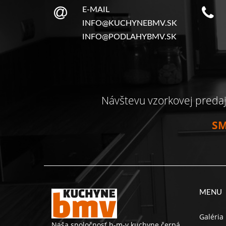
E-MAIL
INFO@KUCHYNEBMV.SK
INFO@PODLAHYBMV.SK
Návštevu vzorkovej preda
SM
MENU
Galéria
Naša spoločnosť b-m-v kuchyne čerpá